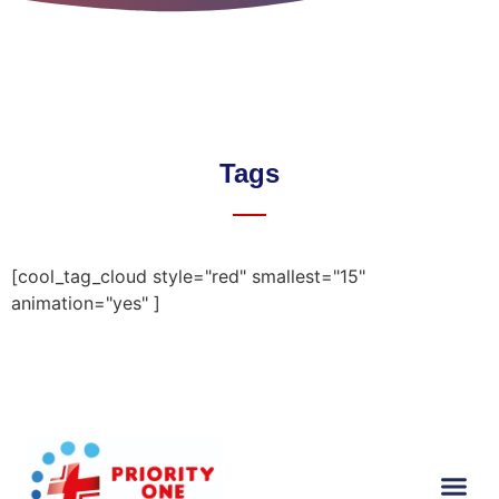
Tags
[cool_tag_cloud style="red" smallest="15"
animation="yes" ]
Ambulância Particular